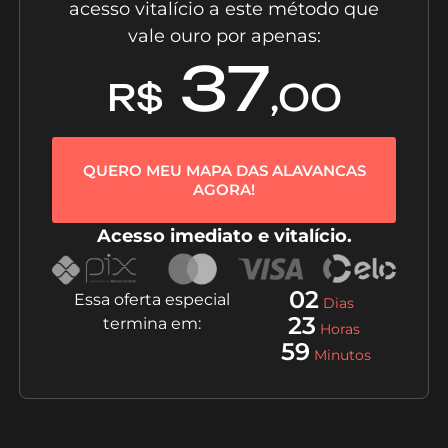
acesso vitalício a este método que
vale ouro por apenas:
37
R$
,00
QUERO MEU MAPA DAS ALAVANCAS
AGORA!
Acesso imediato e vitalício.
02
Essa oferta especial
Dias
23
termina em:
Horas
59
Minutos